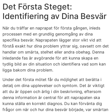
Det Första Steget:
Skip
to
Identifiering av Dina Besvär
content
När du träffar en naprapat för första gången, inleds
processen med en grundlig genomgång av dina
specifika besvär. Naprapaten lägger stor vikt vid att
förstå exakt hur dina problem yttrar sig, oavsett om det
handlar om smärta, stelhet eller andra obehag. Denna
inledande fas är avgörande för att kunna skapa en
tydlig bild av din situation och identifiera vad som kan
ligga bakom dina problem.
Under det första mötet får du möjlighet att berätta i
detalj om dina upplevelser och symtom. Det är viktigt
att du är öppen och ärlig i din beskrivning, eftersom
denna information är central för att naprapaten ska
kunna ställa en korrekt diagnos. Du kan förvänta dig
frågor om när och hur dina besvär började, var smärtan